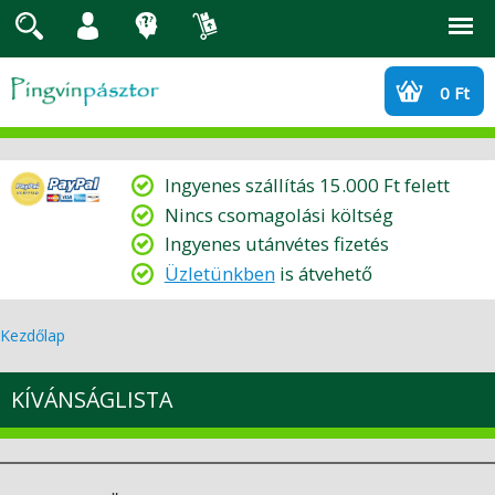
Jump to navigation
0 Ft
Ingyenes szállítás 15.000 Ft felett
Nincs csomagolási költség
Ingyenes utánvétes fizetés
Üzletünkben
is átvehető
Kezdőlap
J
e
KÍVÁNSÁGLISTA
l
e
n
l