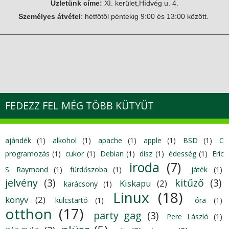
Üzletünk címe:
XI. kerület,Hídvég u. 4.
e
Személyes átvétel
: hétfőtől péntekig 9:00 és 13:00 között.
g
i
h
e
l
y
FEDEZZ FEL MÉG TÖBB KÜTYÜT
ajándék
(1)
alkohol
(1)
apache
(1)
apple
(1)
BSD
(1)
C
programozás
(1)
cukor
(1)
Debian
(1)
dísz
(1)
édesség
(1)
Eric
iroda
(7)
S. Raymond
(1)
fürdőszoba
(1)
játék
(1)
jelvény
(3)
kitűző
(3)
Kiskapu
(2)
karácsony
(1)
Linux
(18)
könyv
(2)
kulcstartó
(1)
óra
(1)
otthon
(17)
party gag
(3)
Pere László
(1)