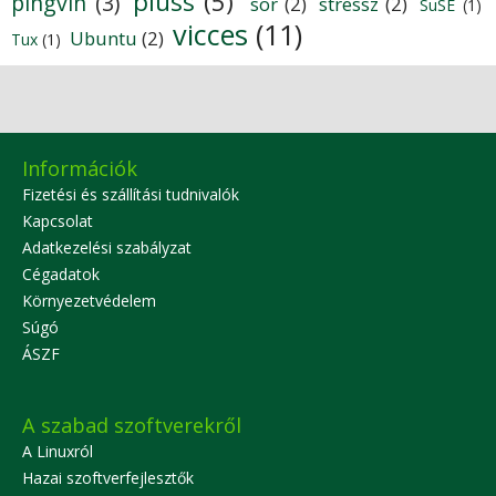
plüss
(5)
pingvin
(3)
sör
(2)
stressz
(2)
SuSE
(1)
vicces
(11)
Ubuntu
(2)
Tux
(1)
Információk
Fizetési és szállítási tudnivalók
Kapcsolat
Adatkezelési szabályzat
Cégadatok
Környezetvédelem
Súgó
ÁSZF
A szabad szoftverekről
A Linuxról
Hazai szoftverfejlesztők