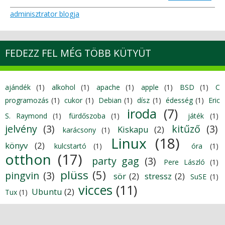
adminisztrator blogja
FEDEZZ FEL MÉG TÖBB KÜTYÜT
ajándék
(1)
alkohol
(1)
apache
(1)
apple
(1)
BSD
(1)
C
programozás
(1)
cukor
(1)
Debian
(1)
dísz
(1)
édesség
(1)
Eric
iroda
(7)
S. Raymond
(1)
fürdőszoba
(1)
játék
(1)
jelvény
(3)
kitűző
(3)
Kiskapu
(2)
karácsony
(1)
Linux
(18)
könyv
(2)
kulcstartó
(1)
óra
(1)
otthon
(17)
party gag
(3)
Pere László
(1)
plüss
(5)
pingvin
(3)
sör
(2)
stressz
(2)
SuSE
(1)
vicces
(11)
Ubuntu
(2)
Tux
(1)