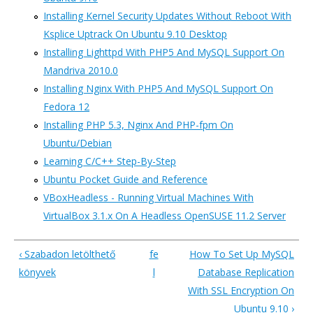
Installing Kernel Security Updates Without Reboot With
Ksplice Uptrack On Ubuntu 9.10 Desktop
Installing Lighttpd With PHP5 And MySQL Support On
Mandriva 2010.0
Installing Nginx With PHP5 And MySQL Support On
Fedora 12
Installing PHP 5.3, Nginx And PHP-fpm On
Ubuntu/Debian
Learning C/C++ Step-By-Step
Ubuntu Pocket Guide and Reference
VBoxHeadless - Running Virtual Machines With
VirtualBox 3.1.x On A Headless OpenSUSE 11.2 Server
‹ Szabadon letölthető
fe
How To Set Up MySQL
könyvek
l
Database Replication
With SSL Encryption On
Ubuntu 9.10 ›