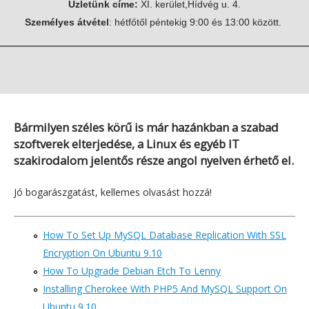
Üzletünk címe:
XI. kerület,Hídvég u. 4.
e
Személyes átvétel
: hétfőtől péntekig 9:00 és 13:00 között.
g
i
h
e
l
y
Bármilyen széles körű is már hazánkban a szabad
szoftverek elterjedése, a Linux és egyéb IT
szakirodalom jelentős része angol nyelven érhető el.
Jó bogarászgatást, kellemes olvasást hozzá!
How To Set Up MySQL Database Replication With SSL
Encryption On Ubuntu 9.10
How To Upgrade Debian Etch To Lenny
Installing Cherokee With PHP5 And MySQL Support On
Ubuntu 9.10