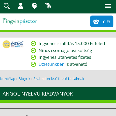
Jump to navigation
0 Ft
Ingyenes szállítás 15.000 Ft felett
Nincs csomagolási költség
Ingyenes utánvétes fizetés
Üzletünkben
is átvehető
Kezdőlap
›
Blogok
›
Szabadon letölthető tartalmak
J
e
ANGOL NYELVŰ KIADVÁNYOK
l
e
n
l